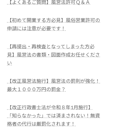
【よくあるご質問】風営法許可Ｑ＆Ａ
【初めて開業する方必見】風俗営業許可の
申請には注意が必要です！
【再提出・再検査となってしまった方必
見】風営法の書類・図面作成お任せくださ
い
【改正風営法施行】風営法の罰則が強化！
最大１０００万円の罰金？
【改正行政書士法が令和８年1月施行】
「知らなかった」では済まされない！無資
格者の代行は厳罰化されます！