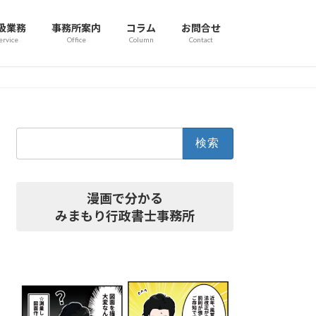
扱業務
事務所案内
コラム
お問合せ
ervice
Office
Column
Contact
検
索:
漫画で分かる
みまもり行政書士事務所