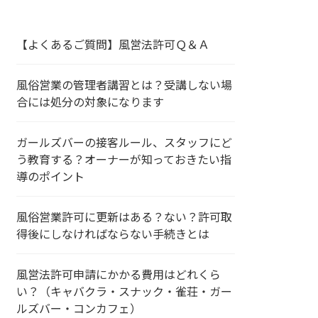
【よくあるご質問】風営法許可Ｑ＆Ａ
風俗営業の管理者講習とは？受講しない場
合には処分の対象になります
ガールズバーの接客ルール、スタッフにど
う教育する？オーナーが知っておきたい指
導のポイント
風俗営業許可に更新はある？ない？許可取
得後にしなければならない手続きとは
風営法許可申請にかかる費用はどれくら
い？（キャバクラ・スナック・雀荘・ガー
ルズバー・コンカフェ）