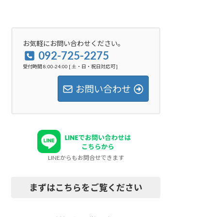
お気軽にお問い合わせください。
092-725-2275
受付時間 8:00-24:00 [ 土・日・祝日対応可 ]
お問い合わせ
LINEからもお問合せできます
まずはこちらをご覧ください