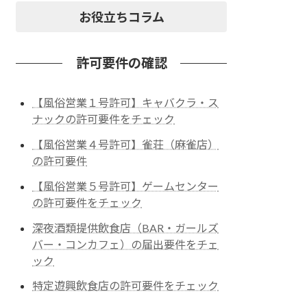
お役立ちコラム
許可要件の確認
【風俗営業１号許可】キャバクラ・ス
ナックの許可要件をチェック
【風俗営業４号許可】雀荘（麻雀店）
の許可要件
【風俗営業５号許可】ゲームセンター
の許可要件をチェック
深夜酒類提供飲食店（BAR・ガールズ
バー・コンカフェ）の届出要件をチェ
ック
特定遊興飲食店の許可要件をチェック