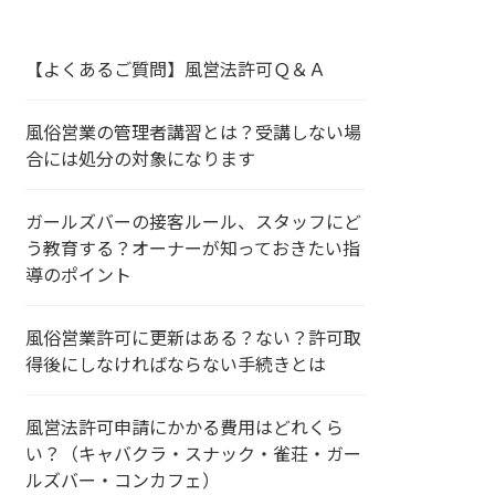
【よくあるご質問】風営法許可Ｑ＆Ａ
風俗営業の管理者講習とは？受講しない場
合には処分の対象になります
ガールズバーの接客ルール、スタッフにど
う教育する？オーナーが知っておきたい指
導のポイント
風俗営業許可に更新はある？ない？許可取
得後にしなければならない手続きとは
風営法許可申請にかかる費用はどれくら
い？（キャバクラ・スナック・雀荘・ガー
ルズバー・コンカフェ）