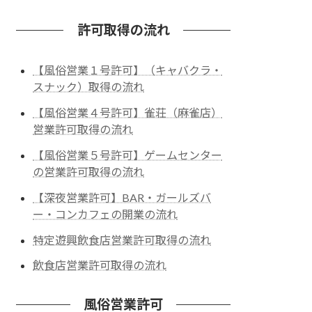
許可取得の流れ
【風俗営業１号許可】（キャバクラ・
スナック）取得の流れ
【風俗営業４号許可】雀荘（麻雀店）
営業許可取得の流れ
【風俗営業５号許可】ゲームセンター
の営業許可取得の流れ
【深夜営業許可】BAR・ガールズバ
ー・コンカフェの開業の流れ
特定遊興飲食店営業許可取得の流れ
飲食店営業許可取得の流れ
風俗営業許可