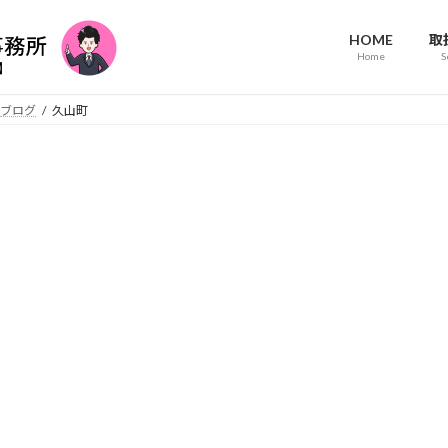
HOME
取
Home
S
ブログ
久山町