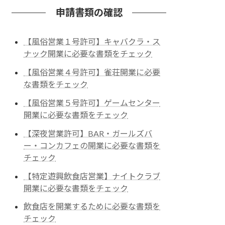
申請書類の確認
【風俗営業１号許可】キャバクラ・ス
ナック開業に必要な書類をチェック
【風俗営業４号許可】雀荘開業に必要
な書類をチェック
【風俗営業５号許可】ゲームセンター
開業に必要な書類をチェック
【深夜営業許可】BAR・ガールズバ
ー・コンカフェの開業に必要な書類を
チェック
【特定遊興飲食店営業】ナイトクラブ
開業に必要な書類をチェック
飲食店を開業するために必要な書類を
チェック