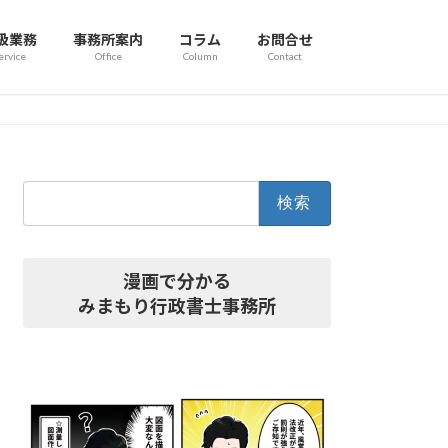
扱業務
事務所案内
コラム
お問合せ
ervice
Office
Column
Contact
検
索:
漫画で分かる
みまもり行政書士事務所