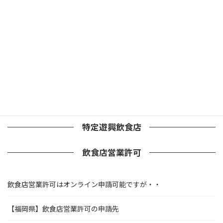
深夜酒類提供飲食店
深夜酒類提供飲食店を開業する際の注意事項
深夜営業許可と風営法許可の二重取得はできる？
ガールズバーの経営で注意すべきこと
特定遊興飲食店
飲食店営業許可
飲食店営業許可はオンライン申請可能ですが・・
【福岡県】飲食店営業許可の申請先