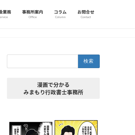
扱業務
事務所案内
コラム
お問合せ
ervice
Office
Column
Contact
検
索:
漫画で分かる
みまもり行政書士事務所