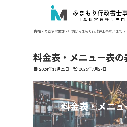
コ
ナ
ン
ビ
テ
ゲ
ン
ー
ツ
シ
福岡の風俗営業許可申請はみまもり行政書士事務所まで
へ
ョ
ス
ン
キ
に
料金表・メニュー表の
ッ
移
プ
動
最
2024年11月21日
2026年7月27日
終
更
新
日
時
:
料金表・メニュ