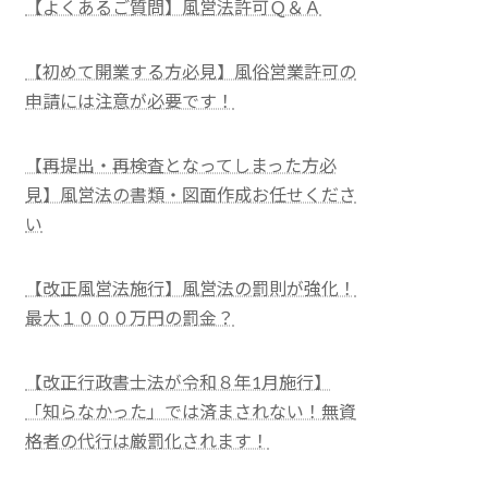
【よくあるご質問】風営法許可Ｑ＆Ａ
【初めて開業する方必見】風俗営業許可の
申請には注意が必要です！
【再提出・再検査となってしまった方必
見】風営法の書類・図面作成お任せくださ
い
【改正風営法施行】風営法の罰則が強化！
最大１０００万円の罰金？
【改正行政書士法が令和８年1月施行】
「知らなかった」では済まされない！無資
格者の代行は厳罰化されます！